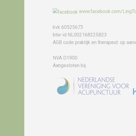
www.facebook.com/LingTo
kvk 60525673
btw-id NL002168225B23
AGB code praktijk en therapeut: op aanv
NVA D1900
Aangesloten bij: