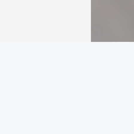
Reviews
Prettig en
goed
Ik ben nu enkele
keren in deze
praktijk behandeld
en ben erg
tevreden. Ik heb
een
triggerfinger(…)