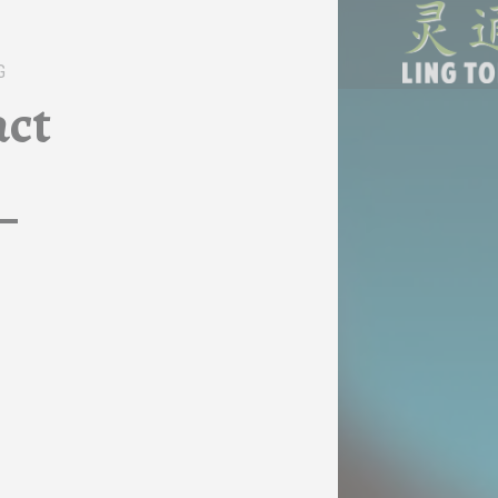
CONTACT - ACUPUNCTUUR | CHI
G
Acupunctuur | Chinese geneesk
act