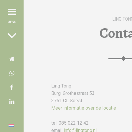
Menu
Berichtnavigatie
LING TON
UUR | CHINESE GENEESKUNDE
R | CHINESE GENEESKUNDE
Cont
geneeskunde
Home
WhatsApp
Facebook Acupunctuur
Ling Tong
Burg. Grothestraat 53
LinkedIn
3761 CL Soest
Meer informatie over de locatie
tel. 085 022 12 42
email
info@lingtong.nl